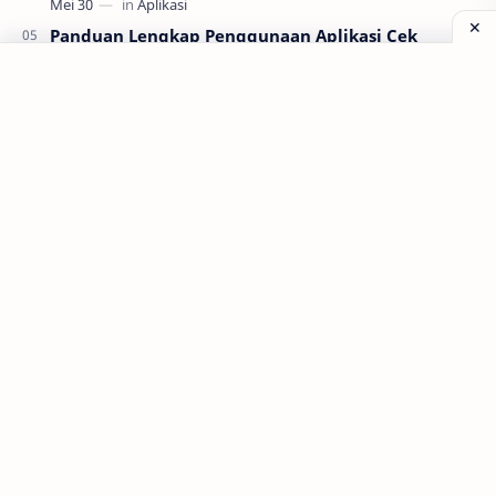
Panduan Lengkap Penggunaan Aplikasi Cek
Bansos Resmi dari Kemensos
Labels
Aplikasi
Bank Soal
Dapodik
PPG
PPG 2022
PPPK
Pendidikan
SIM PKB
Sepakbola
Soal P3k
Trading
Windows
bisnis
latihan soal
simPKB
©
2026
‧
Gurune Fatur
. All rights reserved.
twibbon