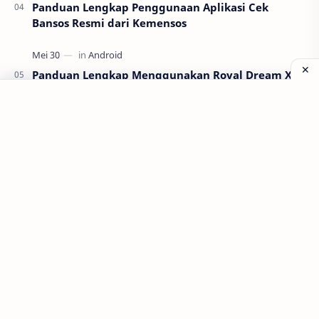
Panduan Lengkap Penggunaan Aplikasi Cek
Bansos Resmi dari Kemensos
Panduan Lengkap Menggunakan Royal Dream X8
Android untuk Pemula
Labels
Aplikasi
Bank Soal
Dapodik
PPG
PPG 2022
PPPK
Pendidikan
SIM PKB
Sepakbola
Soal P3k
Trading
Windows
bisnis
latihan soal
simPKB