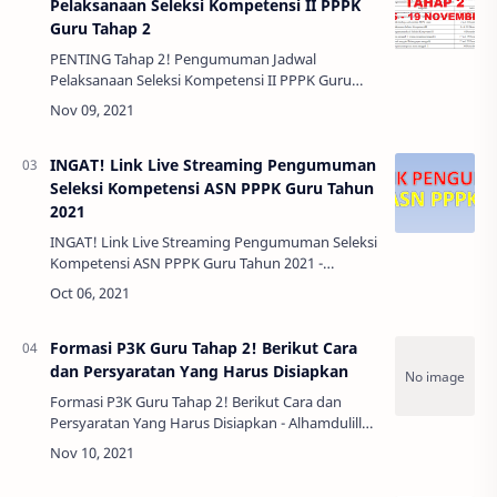
Pelaksanaan Seleksi Kompetensi II PPPK
Guru Tahap 2
PENTING Tahap 2! Pengumuman Jadwal
Pelaksanaan Seleksi Kompetensi II PPPK Guru
Tahap 2 - Sehubungan dengan proses evaluasi
menyeluruh pada Hasil Seleksi Kompetensi 1
Guru PPP…
INGAT! Link Live Streaming Pengumuman
Seleksi Kompetensi ASN PPPK Guru Tahun
2021
INGAT! Link Live Streaming Pengumuman Seleksi
Kompetensi ASN PPPK Guru Tahun 2021 -
Berdasarkan surat Kementrian Pendidikan
kebudayaan riset dan teknologi nomor
67234/A6/HM.01…
Formasi P3K Guru Tahap 2! Berikut Cara
dan Persyaratan Yang Harus Disiapkan
Formasi P3K Guru Tahap 2! Berikut Cara dan
Persyaratan Yang Harus Disiapkan - Alhamdulillah
Jadwal Penyesuaian Kompetensi P3K tahap 2
sudah keluar di mana untuk pemilihan formasi
a…