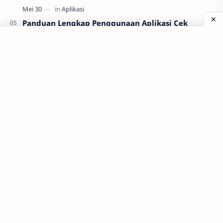
Panduan Lengkap Penggunaan Aplikasi Cek
Bansos Resmi dari Kemensos
Labels
Aplikasi
Bank Soal
Dapodik
PPG
PPG 2022
PPPK
Pendidikan
SIM PKB
Sepakbola
Soal P3k
Trading
Windows
bisnis
latihan soal
simPKB
©
2026
‧
Gurune Fatur
. All rights reserved.
twibbon