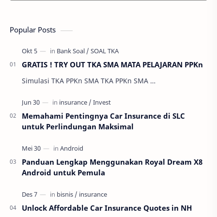
Popular Posts
GRATIS ! TRY OUT TKA SMA MATA PELAJARAN PPKn
Simulasi TKA PPKn SMA TKA PPKn SMA …
Memahami Pentingnya Car Insurance di SLC
untuk Perlindungan Maksimal
Panduan Lengkap Menggunakan Royal Dream X8
Android untuk Pemula
Unlock Affordable Car Insurance Quotes in NH