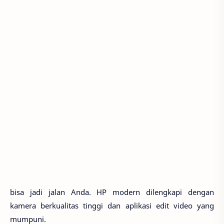
bisa jadi jalan Anda. HP modern dilengkapi dengan
kamera berkualitas tinggi dan aplikasi edit video yang
mumpuni.