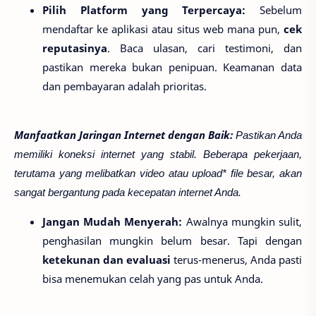
Pilih Platform yang Terpercaya:
Sebelum
mendaftar ke aplikasi atau situs web mana pun,
cek
reputasinya
. Baca ulasan, cari testimoni, dan
pastikan mereka bukan penipuan. Keamanan data
dan pembayaran adalah prioritas.
Manfaatkan Jaringan Internet dengan Baik:
Pastikan Anda
memiliki koneksi internet yang stabil. Beberapa pekerjaan,
terutama yang melibatkan video atau
upload* file besar, akan
sangat bergantung pada kecepatan internet Anda.
Jangan Mudah Menyerah:
Awalnya mungkin sulit,
penghasilan mungkin belum besar. Tapi dengan
ketekunan dan evaluasi
terus-menerus, Anda pasti
bisa menemukan celah yang pas untuk Anda.