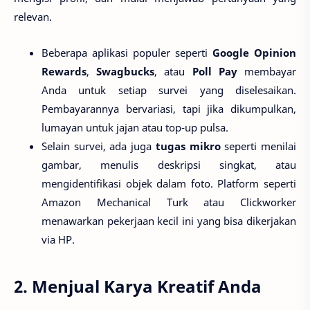
relevan.
Beberapa aplikasi populer seperti
Google Opinion
Rewards
,
Swagbucks
, atau
Poll Pay
membayar
Anda untuk setiap survei yang diselesaikan.
Pembayarannya bervariasi, tapi jika dikumpulkan,
lumayan untuk jajan atau top-up pulsa.
Selain survei, ada juga
tugas mikro
seperti menilai
gambar, menulis deskripsi singkat, atau
mengidentifikasi objek dalam foto. Platform seperti
Amazon Mechanical Turk atau Clickworker
menawarkan pekerjaan kecil ini yang bisa dikerjakan
via HP.
2. Menjual Karya Kreatif Anda