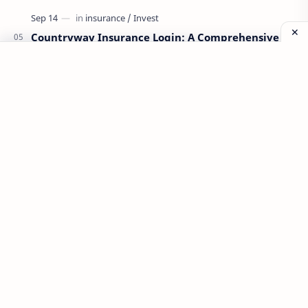
Countryway Insurance Login: A Comprehensive
Guide
Labels
Aplikasi
Bank Soal
Dapodik
PPG
PPG 2022
PPPK
Pendidikan
SIM PKB
Sepakbola
Soal P3k
Trading
Windows
bisnis
latihan soal
simPKB
©
2026
‧
Gurune Fatur
. All rights reserved.
twibbon