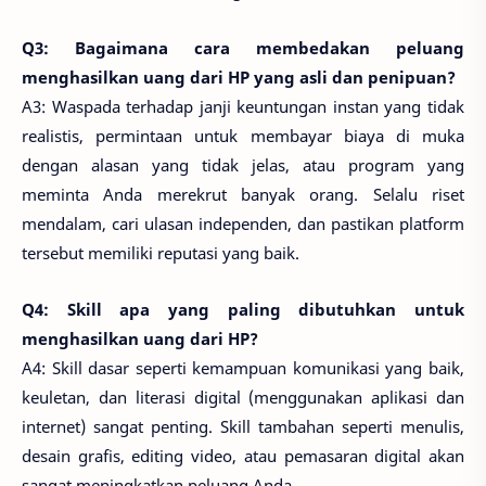
Q3: Bagaimana cara membedakan peluang
menghasilkan uang dari HP yang asli dan penipuan?
A3: Waspada terhadap janji keuntungan instan yang tidak
realistis, permintaan untuk membayar biaya di muka
dengan alasan yang tidak jelas, atau program yang
meminta Anda merekrut banyak orang. Selalu riset
mendalam, cari ulasan independen, dan pastikan platform
tersebut memiliki reputasi yang baik.
Q4: Skill apa yang paling dibutuhkan untuk
menghasilkan uang dari HP?
A4: Skill dasar seperti kemampuan komunikasi yang baik,
keuletan, dan literasi digital (menggunakan aplikasi dan
internet) sangat penting. Skill tambahan seperti menulis,
desain grafis, editing video, atau pemasaran digital akan
sangat meningkatkan peluang Anda.