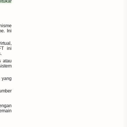
itukar
nisme
e. Ini
rtual,
FT ini
.
s atau
sistem
 yang
umber
dengan
pemain