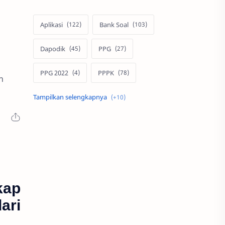
Aplikasi
Bank Soal
Dapodik
PPG
PPG 2022
PPPK
n
Pendidikan
SIM PKB
Sepakbola
Soal P3k
Trading
Windows
bisnis
latihan soal
kap
simPKB
twibbon
ari