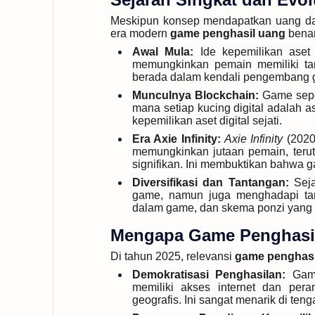
Meskipun konsep mendapatkan uang dari
era modern
game penghasil uang
benar
Awal Mula:
Ide kepemilikan aset
memungkinkan pemain memiliki tan
berada dalam kendali pengembang 
Munculnya Blockchain:
Game sepe
mana setiap kucing digital adalah a
kepemilikan aset digital sejati.
Era Axie Infinity:
Axie Infinity
(2020
memungkinkan jutaan pemain, teru
signifikan. Ini membuktikan bahwa 
Diversifikasi dan Tantangan:
Seja
game, namun juga menghadapi tanta
dalam game, dan skema ponzi yang
Mengapa Game Penghasil
Di tahun 2025, relevansi
game penghasi
Demokratisasi Penghasilan:
Game
memiliki akses internet dan per
geografis. Ini sangat menarik di ten