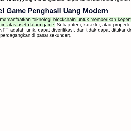
l Game Penghasil Uang Modern
memanfaatkan teknologi blockchain untuk memberikan kepem
ain atas aset dalam game.
Setiap item, karakter, atau properti 
 adalah unik, dapat diverifikasi, dan tidak dapat ditukar 
iperdagangkan di pasar sekunder).