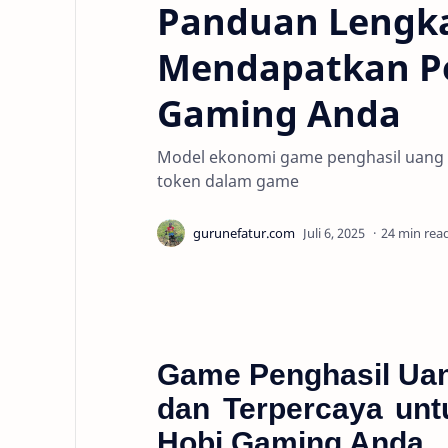
Panduan Lengka
Mendapatkan Pe
Gaming Anda
Model ekonomi game penghasil uang 
token dalam game
24 min rea
Game Penghasil Uan
dan Terpercaya unt
Hobi Gaming Anda