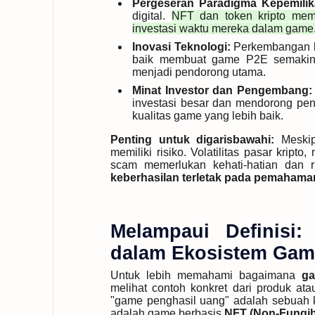
Pergeseran Paradigma Kepemilika
digital.
NFT dan token kripto memb
investasi waktu mereka dalam game
Inovasi Teknologi:
Perkembangan bl
baik membuat game P2E semakin m
menjadi pendorong utama.
Minat Investor dan Pengembang:
investasi besar dan mendorong pe
kualitas game yang lebih baik.
Penting untuk digarisbawahi:
Meskip
memiliki risiko. Volatilitas pasar kri
scam memerlukan kehati-hatian dan 
keberhasilan terletak pada pemahaman
Melampaui Definisi
dalam Ekosistem Gam
Untuk lebih memahami bagaimana
ga
melihat contoh konkret dari produk at
"game penghasil uang" adalah sebuah ko
adalah game berbasis
NFT (Non-Fungib