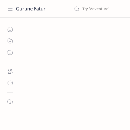
Gurune Fatur