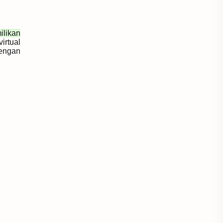
ilikan
virtual
dengan