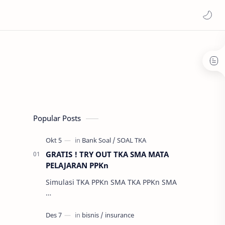
Popular Posts
GRATIS ! TRY OUT TKA SMA MATA
PELAJARAN PPKn
Simulasi TKA PPKn SMA TKA PPKn SMA
…