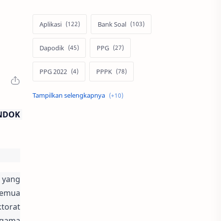
Aplikasi
Bank Soal
Dapodik
PPG
PPG 2022
PPPK
Pendidikan
SIM PKB
DOK 
Sepakbola
Soal P3k
Trading
Windows
bisnis
latihan soal
yang 
simPKB
twibbon
semua 
torat 
gama 