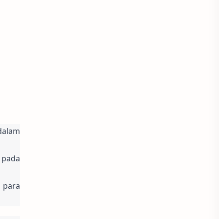
alam 
pada 
para 