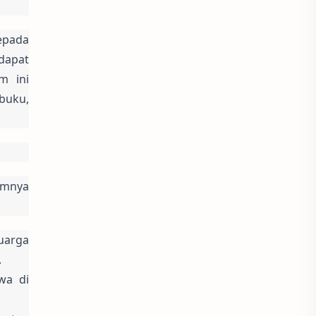
pada 
apat 
 ini 
uku, 
umnya 
arga 
.
a di 