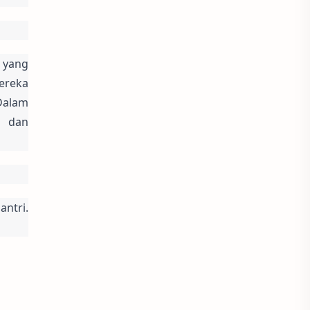
yang 
reka 
alam 
 dan 
tri. 