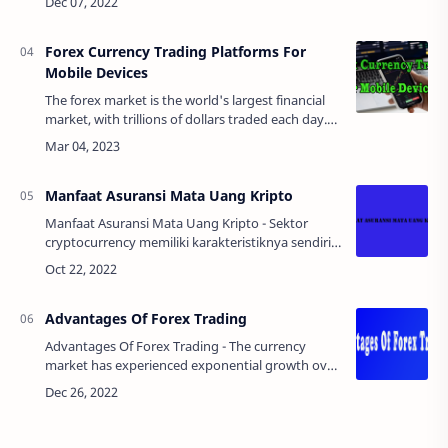
stop them. This is not to reduc…
Forex Currency Trading Platforms For
Mobile Devices
The forex market is the world's largest financial
market, with trillions of dollars traded each day.
As more and more people turn to mobile devices
for their day-to-day activities,…
Manfaat Asuransi Mata Uang Kripto
Manfaat Asuransi Mata Uang Kripto - Sektor
cryptocurrency memiliki karakteristiknya sendiri
dan seringkali rentan terhadap serangan cyber.
Faktor risiko keamanan yang terkait denga…
Advantages Of Forex Trading
Advantages Of Forex Trading - The currency
market has experienced exponential growth over
the past decade. With over $5 trillion traded daily
by some estimates, forex is the l…