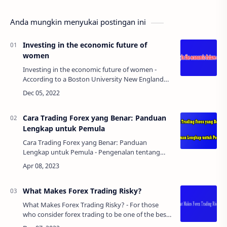
Anda mungkin menyukai postingan ini
Investing in the economic future of
women
Investing in the economic future of women -
According to a Boston University New England
Centenarian study, women in the developed
world live 10 years longer than men. In fact, the…
Cara Trading Forex yang Benar: Panduan
Lengkap untuk Pemula
Cara Trading Forex yang Benar: Panduan
Lengkap untuk Pemula - Pengenalan tentang
trading forexForex trading, atau foreign
exchange trading, adalah aktivitas
memperdagangkan mata ua…
What Makes Forex Trading Risky?
What Makes Forex Trading Risky? - For those
who consider forex trading to be one of the best
investments out there, there are no risks that can