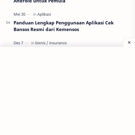
Android untuk Pemula
Panduan Lengkap Penggunaan Aplikasi Cek
Bansos Resmi dari Kemensos
Unlock Affordable Car Insurance Quotes in NH
Labels
Aplikasi
Bank Soal
Dapodik
PPG
PPG 2022
PPPK
Pendidikan
SIM PKB
Sepakbola
Soal P3k
Trading
Windows