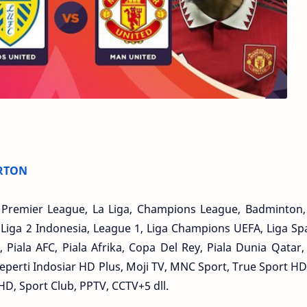
ERTON
, Premier League, La Liga, Champions League, Badminton,
1, Liga 2 Indonesia, League 1, Liga Champions UEFA, Liga Sp
3, Piala AFC, Piala Afrika, Copa Del Rey, Piala Dunia Qatar,
 seperti Indosiar HD Plus, Moji TV, MNC Sport, True Sport HD
HD, Sport Club, PPTV, CCTV+5 dll.