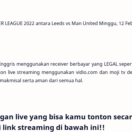
R LEAGUE 2022 antara Leeds vs Man United Minggu, 12 Feb
 Inggris menggunakan receiver berbayar yang LEGAL seper
onton live streaming menggunakan vidio.com dan moji tv 
n makmisal serta aman dari semua hal.
ngan live yang bisa kamu tonton seca
i link streaming di bawah ini!!