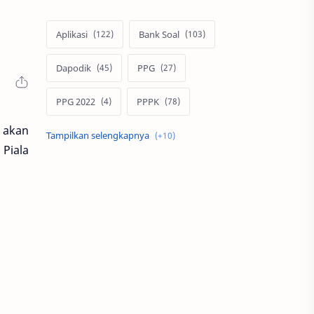
Aplikasi
Bank Soal
Dapodik
PPG
PPG 2022
PPPK
s akan
Pendidikan
SIM PKB
 Piala
Sepakbola
Soal P3k
Trading
Windows
bisnis
latihan soal
simPKB
twibbon