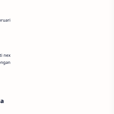
ruari
ti nex
dengan
ra