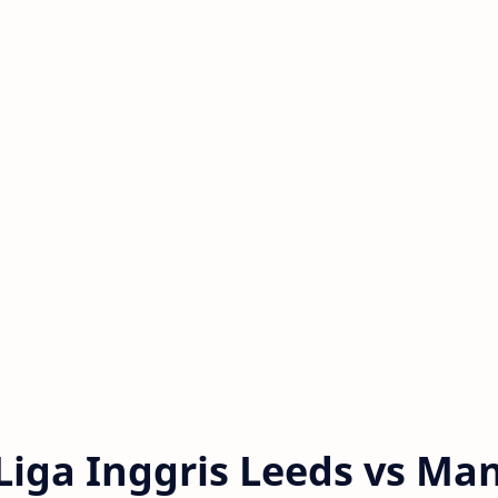
Liga Inggris Leeds vs Ma