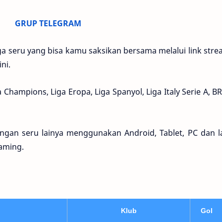
GRUP TELEGRAM
aga seru yang bisa kamu saksikan bersama melalui link str
ni.
Champions, Liga Eropa, Liga Spanyol, Liga Italy Serie A, BR
ngan seru lainya menggunakan Android, Tablet, PC dan l
eaming.
Klub
Gol