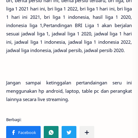
bri, berita persib hari ini, berita persib terbaru, bri liga, bri
liga 1 2021 hari ini, bri liga 1 2022, bri liga 1 hari ini, bri liga
1 hari ini 2021, bri liga 1 indonesia, hasil liga 1 2020,
indonesia liga 1,Pertandingan BRI Liga 1 akan berjalan
sesuai jadwal liga 1, jadwal liga 1 2020, jadwal liga 1 hari
ini, jadwal liga 1 indonesia, jadwal liga 1 indonesia 2022,
jadwal liga indonesia, jadwal persib, jadwal persib 2020.
Jangan sampai ketinggalan pertandaingan seru ini
menggunakan hp android, laptop, table pc dan perangkat
lainnya secara live streaming.