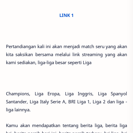
LINK 1
Pertandiangan kali ini akan menjadi match seru yang akan
kita saksikan bersama melalui link streaming yang akan
kami sediakan, liga-liga besar seperti Liga
Champions, Liga Eropa, Liga Inggris, Liga Spanyol
Santander, Liga Italy Serie A, BRI Liga 1, Liga 2 dan liga -
liga lainnya.
Kamu akan mendapatkan tentang berita liga, berita liga