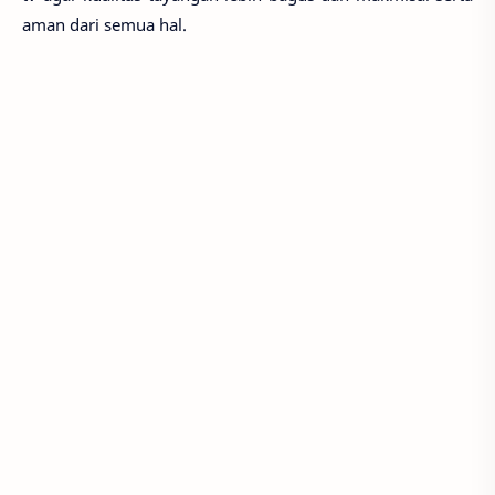
aman dari semua hal.