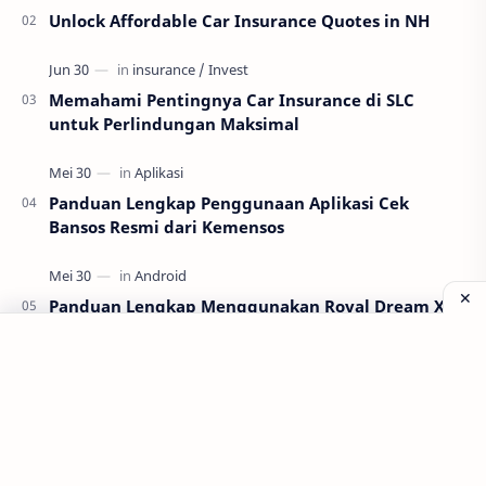
Unlock Affordable Car Insurance Quotes in NH
Memahami Pentingnya Car Insurance di SLC
untuk Perlindungan Maksimal
Panduan Lengkap Penggunaan Aplikasi Cek
Bansos Resmi dari Kemensos
Panduan Lengkap Menggunakan Royal Dream X8
Android untuk Pemula
Labels
Aplikasi
Bank Soal
Dapodik