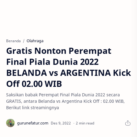
Olahraga
Beranda
Gratis Nonton Perempat
Final Piala Dunia 2022
BELANDA vs ARGENTINA Kick
Off 02.00 WIB
Saksikan babak Perempat Final Piala Dunia 2022 secara
GRATIS, antara Belanda vs Argentina Kick Off : 02.00 WIB,
Berikut link streamingnya
2 min read