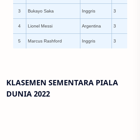
3
Bukayo Saka
Inggris
3
4
Lionel Messi
Argentina
3
5
Marcus Rashford
Inggris
3
KLASEMEN SEMENTARA PIALA
DUNIA 2022