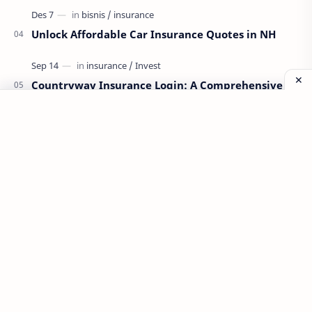
Unlock Affordable Car Insurance Quotes in NH
Countryway Insurance Login: A Comprehensive
Guide
Labels
Aplikasi
Bank Soal
Dapodik
PPG
PPG 2022
PPPK
Pendidikan
SIM PKB
Sepakbola
Soal P3k
Trading
Windows