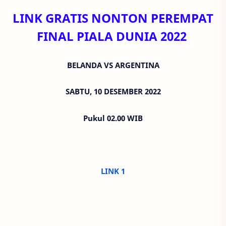
LINK GRATIS NONTON PEREMPAT
FINAL PIALA DUNIA 2022
BELANDA VS ARGENTINA
SABTU, 10 DESEMBER 2022
Pukul 02.00 WIB
LINK 1