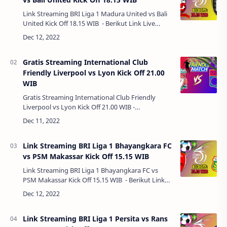
Link Streaming BRI Liga 1 Madura United vs Bali
United Kick Off 18.15 WIB - Berikut Link Live
Streaming BRI Liga 1 akan dimulai hari ini Senin, 5
Desember 2022 yang akan…
Gratis Streaming International Club
Friendly Liverpool vs Lyon Kick Off 21.00
WIB
Gratis Streaming International Club Friendly
Liverpool vs Lyon Kick Off 21.00 WIB -
Pertandingan sepakbola persahabatan antar klub
atau Friendly Club, laga ini mengisi untuk m…
Link Streaming BRI Liga 1 Bhayangkara FC
vs PSM Makassar Kick Off 15.15 WIB
Link Streaming BRI Liga 1 Bhayangkara FC vs
PSM Makassar Kick Off 15.15 WIB - Berikut Link
Live Streaming BRI Liga 1 akan dimulai hari ini
Senin, 5 Desember 2022 yang ak…
Link Streaming BRI Liga 1 Persita vs Rans