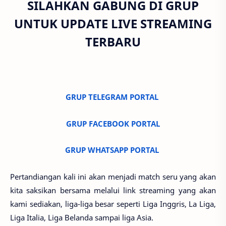
SILAHKAN GABUNG DI GRUP
UNTUK UPDATE LIVE STREAMING
TERBARU
GRUP TELEGRAM PORTAL
GRUP FACEBOOK PORTAL
GRUP WHATSAPP PORTAL
Pertandiangan kali ini akan menjadi match seru yang akan
kita saksikan bersama melalui link streaming yang akan
kami sediakan, liga-liga besar seperti Liga Inggris, La Liga,
Liga Italia, Liga Belanda sampai liga Asia.