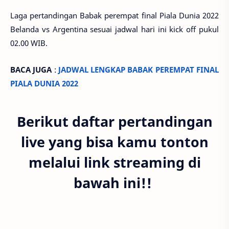
Laga pertandingan Babak perempat final Piala Dunia 2022
Belanda vs Argentina sesuai jadwal hari ini kick off pukul
02.00 WIB.
BACA JUGA
:
JADWAL LENGKAP BABAK PEREMPAT FINAL
PIALA DUNIA 2022
Berikut daftar pertandingan
live yang bisa kamu tonton
melalui link streaming di
bawah ini!!