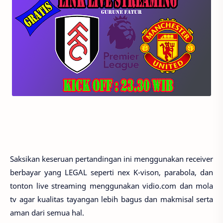
Saksikan keseruan pertandingan ini menggunakan receiver
berbayar yang LEGAL seperti nex K-vison, parabola, dan
tonton live streaming menggunakan vidio.com dan mola
tv agar kualitas tayangan lebih bagus dan makmisal serta
aman dari semua hal.