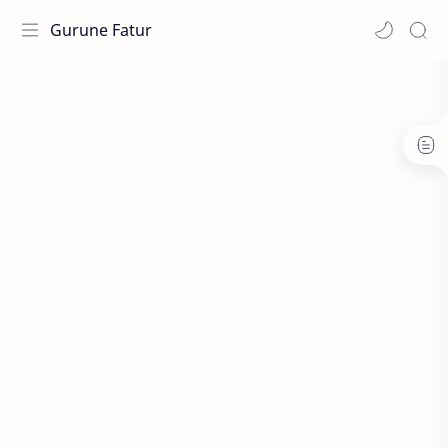
Gurune Fatur