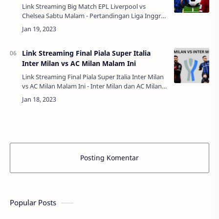
Link Streaming Big Match EPL Liverpool vs
Chelsea Sabtu Malam - Pertandingan Liga Inggris
akan segera dimulai pada awal liburan musim
dingin, setelah libur satu bulan penuh ka…
Link Streaming Final Piala Super Italia
Inter Milan vs AC Milan Malam Ini
Link Streaming Final Piala Super Italia Inter Milan
vs AC Milan Malam Ini - Inter Milan dan AC Milan
adalah dua klub sepakbola paling sukses dan
populer di Italia. Mereka…
Posting Komentar
Popular Posts