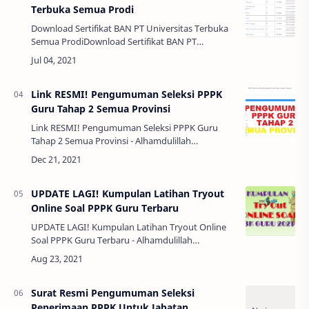
Terbuka Semua Prodi
Download Sertifikat BAN PT Universitas Terbuka
Semua ProdiDownload Sertifikat BAN PT
Universitas Terbuka Semua Prodi - Sesuai
dengan informasi yang dirilis oleh Badan
kepegaw…
Link RESMI! Pengumuman Seleksi PPPK
Guru Tahap 2 Semua Provinsi
Link RESMI! Pengumuman Seleksi PPPK Guru
Tahap 2 Semua Provinsi - Alhamdulillah
pengumuman Tahap 2 sudah keluar, saat ini
bapak ibu guru masih menunggu tes seleksi
PPPK …
UPDATE LAGI! Kumpulan Latihan Tryout
Online Soal PPPK Guru Terbaru
UPDATE LAGI! Kumpulan Latihan Tryout Online
Soal PPPK Guru Terbaru - Alhamdulillah
pengumuman seleksi administrasi PPPK CPNS
sudah keluar dan bisa dilihat di masing-…
Surat Resmi Pengumuman Seleksi
Penerimaan PPPK Untuk Jabatan