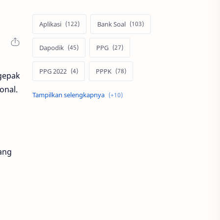
Aplikasi
Bank Soal
Dapodik
PPG
PPG 2022
PPPK
gepak
onal.
Pendidikan
SIM PKB
Sepakbola
Soal P3k
Trading
Windows
yang
bisnis
latihan soal
simPKB
twibbon