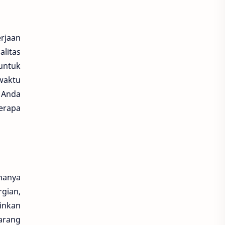
erjaan
litas
untuk
 waktu
 Anda
erapa
hanya
rgian,
ainkan
arang