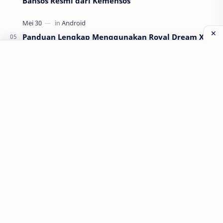
Bansos Resmi dari Kemensos
Panduan Lengkap Menggunakan Royal Dream X8
Android untuk Pemula
Labels
Aplikasi
Bank Soal
Dapodik
PPG
PPG 2022
PPPK
Pendidikan
SIM PKB
Sepakbola
Soal P3k
Trading
Windows
bisnis
latihan soal
simPKB
©
2026
‧
Gurune Fatur
. All rights reserved.