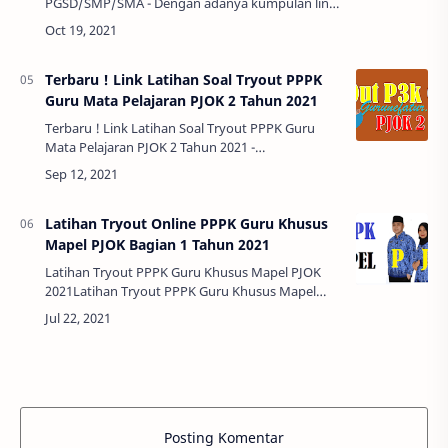
PGSD/SMP/SMA - Dengan adanya kumpulan link
download latihan soal PPPK Guru format PDF,
soal bapak ibu guru bisa untuk membagikan
kepada s…
Terbaru ! Link Latihan Soal Tryout PPPK
Guru Mata Pelajaran PJOK 2 Tahun 2021
Terbaru ! Link Latihan Soal Tryout PPPK Guru
Mata Pelajaran PJOK 2 Tahun 2021 -
Alhamdulillah. Bapak Ibu semua sekarang sudah
memasuki bulan September sebentar lagi akan
disel…
Latihan Tryout Online PPPK Guru Khusus
Mapel PJOK Bagian 1 Tahun 2021
Latihan Tryout PPPK Guru Khusus Mapel PJOK
2021Latihan Tryout PPPK Guru Khusus Mapel
PJOK 2021 - Pendaftaran PPPK/P3K guru 2021
tinggal menghitung hari lagi, ayo persiapakan diri
b…
Posting Komentar