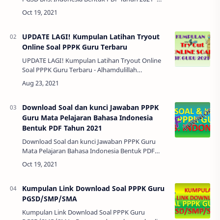
Alhamdulillah. Bapak Ibu semua sekarang sudah
memasuki bulan Oktober sebentar lagi akan d…
UPDATE LAGI! Kumpulan Latihan Tryout
Online Soal PPPK Guru Terbaru
UPDATE LAGI! Kumpulan Latihan Tryout Online
Soal PPPK Guru Terbaru - Alhamdulillah
pengumuman seleksi administrasi PPPK CPNS
sudah keluar dan bisa dilihat di masing-…
Download Soal dan kunci Jawaban PPPK
Guru Mata Pelajaran Bahasa Indonesia
Bentuk PDF Tahun 2021
Download Soal dan kunci Jawaban PPPK Guru
Mata Pelajaran Bahasa Indonesia Bentuk PDF
Tahun 2021 - Alhamdulillah. Bapak Ibu semua
sekarang sudah memasuki bulan Oktober
sebentar…
Kumpulan Link Download Soal PPPK Guru
PGSD/SMP/SMA
Kumpulan Link Download Soal PPPK Guru