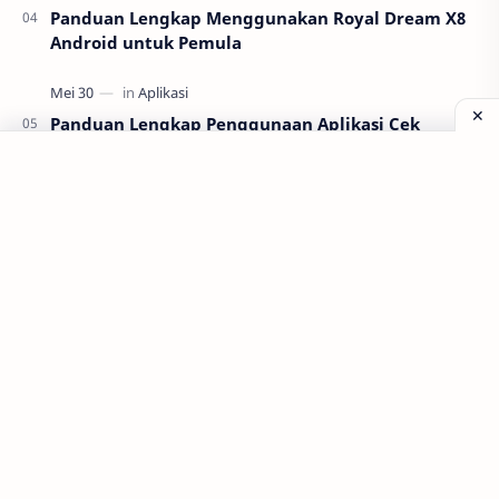
Panduan Lengkap Menggunakan Royal Dream X8
Android untuk Pemula
Panduan Lengkap Penggunaan Aplikasi Cek
Bansos Resmi dari Kemensos
Labels
Aplikasi
Bank Soal
Dapodik
PPG
PPG 2022
PPPK
Pendidikan
SIM PKB
Sepakbola
Soal P3k
Trading
Windows
bisnis
latihan soal
simPKB