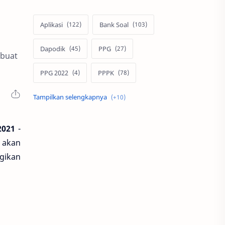
Aplikasi
Bank Soal
Dapodik
PPG
 buat
PPG 2022
PPPK
Pendidikan
SIM PKB
Sepakbola
Soal P3k
2021
-
 akan
Trading
Windows
gikan
bisnis
latihan soal
simPKB
twibbon