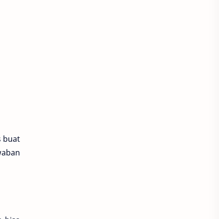
s buat
waban