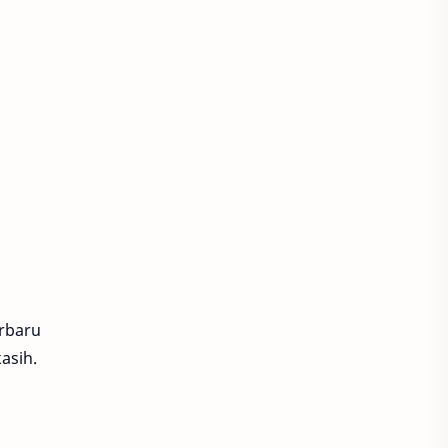
rbaru
asih.