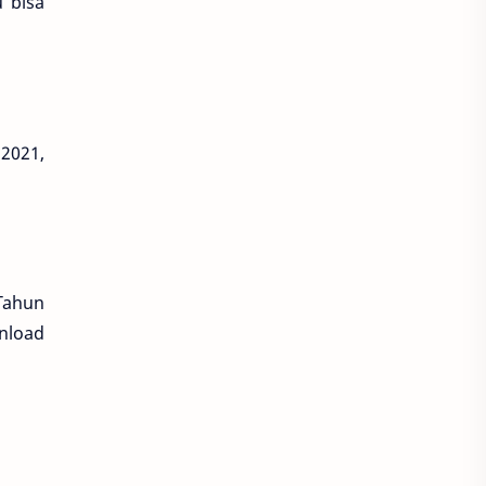
 bisa
 2021,
 Tahun
nload