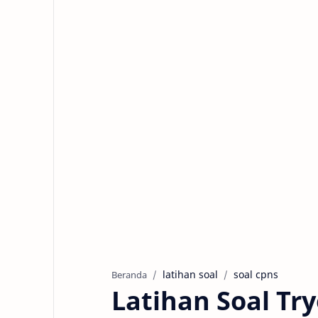
latihan soal
soal cpns
Beranda
Latihan Soal Tr