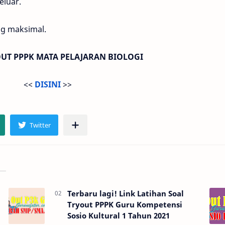
eluar.
ng maksimal.
OUT PPPK MATA PELAJARAN BIOLOGI
<<
DISINI
>>
Terbaru lagi! Link Latihan Soal
Tryout PPPK Guru Kompetensi
Sosio Kultural 1 Tahun 2021