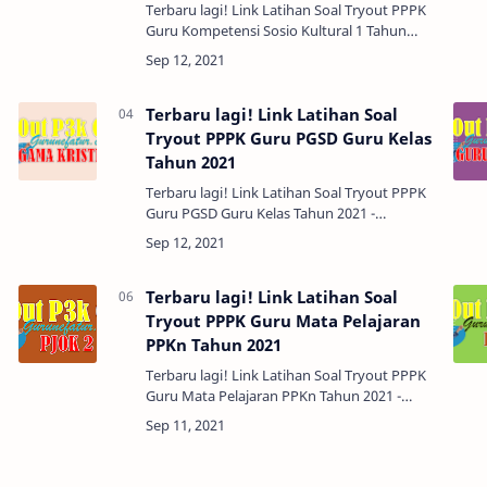
Terbaru lagi! Link Latihan Soal Tryout PPPK
Guru Kompetensi Sosio Kultural 1 Tahun
2021 - Alhamdulillah. Bapak Ibu semua
sekarang sudah memasuki bulan September
sebentar lagi …
Terbaru lagi! Link Latihan Soal
Tryout PPPK Guru PGSD Guru Kelas
Tahun 2021
u
Terbaru lagi! Link Latihan Soal Tryout PPPK
Guru PGSD Guru Kelas Tahun 2021 -
Alhamdulillah. Bapak Ibu semua sekarang
sudah memasuki bulan September sebentar
lagi akan diselen…
Terbaru lagi! Link Latihan Soal
Tryout PPPK Guru Mata Pelajaran
PPKn Tahun 2021
Terbaru lagi! Link Latihan Soal Tryout PPPK
Guru Mata Pelajaran PPKn Tahun 2021 -
Alhamdulillah. Bapak Ibu semua sekarang
sudah memasuki bulan September sebentar
lagi akan dis…