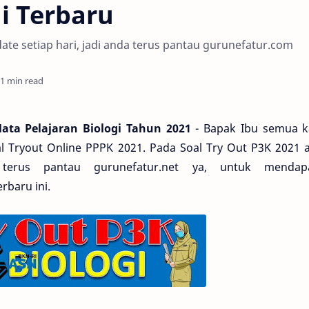
gi Terbaru
ate setiap hari, jadi anda terus pantau gurunefatur.com
1 min read
ata Pelajaran Biologi Tahun 2021
- Bapak Ibu semua ka
 Tryout Online PPPK 2021. Pada Soal Try Out P3K 2021 
 terus pantau gurunefatur.net ya, untuk mendap
rbaru ini.