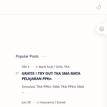
Popular Posts
GRATIS ! TRY OUT TKA SMA MATA
PELAJARAN PPKn
Simulasi TKA PPKn SMA TKA PPKn SMA
…