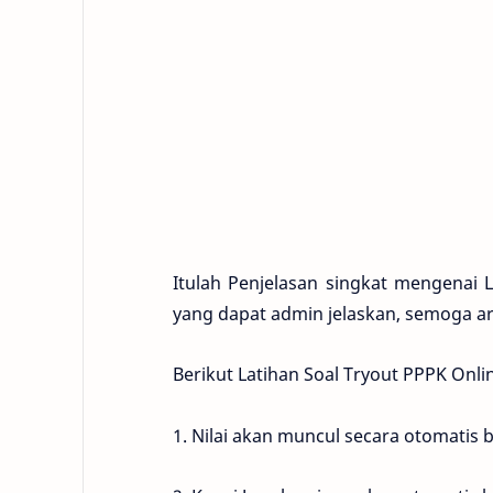
Itulah Penjelasan singkat mengenai L
yang dapat admin jelaskan, semoga art
Berikut Latihan Soal Tryout PPPK Onli
1. Nilai akan muncul secara otomatis 