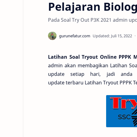
Pelajaran Biolo
Pada Soal Try Out P3K 2021 admin upd
Latihan Soal Tryout Online PPPK M
admin akan membagikan Latihan Soal
update setiap hari, jadi anda
update terbaru Latihan Tryout PPPK Te