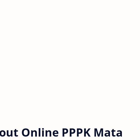
yout Online PPPK Mata