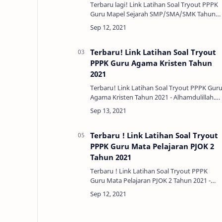
Terbaru lagi! Link Latihan Soal Tryout PPPK
Guru Mapel Sejarah SMP/SMA/SMK Tahun
2021 - Alhamdulillah. Bapak Ibu semua
sekarang sudah memasuki bulan September
sebentar lagi ak…
Terbaru! Link Latihan Soal Tryout
PPPK Guru Agama Kristen Tahun
2021
Terbaru! Link Latihan Soal Tryout PPPK Gur
Agama Kristen Tahun 2021 - Alhamdulillah.
Bapak Ibu semua sekarang sudah memasuki
bulan September sebentar lagi akan
diselengarakan…
Terbaru ! Link Latihan Soal Tryout
PPPK Guru Mata Pelajaran PJOK 2
Tahun 2021
Terbaru ! Link Latihan Soal Tryout PPPK
Guru Mata Pelajaran PJOK 2 Tahun 2021 -
Alhamdulillah. Bapak Ibu semua sekarang
sudah memasuki bulan September sebentar
lagi akan disel…