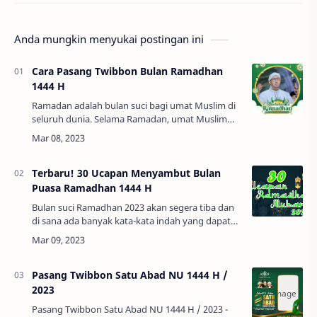
Anda mungkin menyukai postingan ini
Cara Pasang Twibbon Bulan Ramadhan
1444 H
Ramadan adalah bulan suci bagi umat Muslim di
seluruh dunia. Selama Ramadan, umat Muslim
berpuasa dari fajar hingga maghrib, dan
melakukan ibadah yang lebih intensif. Untuk
me…
Terbaru! 30 Ucapan Menyambut Bulan
Puasa Ramadhan 1444 H
Bulan suci Ramadhan 2023 akan segera tiba dan
di sana ada banyak kata-kata indah yang dapat
menginspirasi kita selama bulan suci ini.Dalam
artikel ini, kami akan membahas beberapa …
Pasang Twibbon Satu Abad NU 1444 H /
2023
Pasang Twibbon Satu Abad NU 1444 H / 2023 -