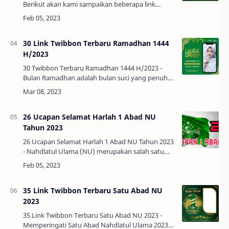
Berikut akan kami sampaikan beberapa link
untuk memasang twibbon Harlah 1 Abad NU
Tahun 2023.Berikut link Twibbon 1 Abad NU
Terbar…
30 Link Twibbon Terbaru Ramadhan 1444
H/2023
30 Twibbon Terbaru Ramadhan 1444 H/2023 -
Bulan Ramadhan adalah bulan suci yang penuh
berkah dan ampunan. Umat muslim di seluruh
dunia merayakan bulan ini dengan melakukan
berbagai…
26 Ucapan Selamat Harlah 1 Abad NU
Tahun 2023
26 Ucapan Selamat Harlah 1 Abad NU Tahun 2023
- Nahdlatul Ulama (NU) merupakan salah satu
organisasi Islam terbesar di dunia dan merayakan
satu abad sejarah panjang dan berwawasan …
35 Link Twibbon Terbaru Satu Abad NU
2023
35 Link Twibbon Terbaru Satu Abad NU 2023 -
Memperingati Satu Abad Nahdlatul Ulama 2023.