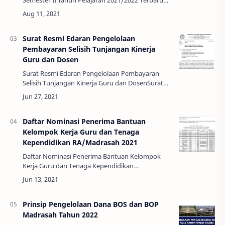
Seri Masa Pandemi Covid-19 - Rencana
Pelaksanaan Pembelajaran (RPP) merupakan
sebuah keh…
Surat Resmi Edaran Pengelolaan
Pembayaran Selisih Tunjangan Kinerja
Guru dan Dosen
Surat Resmi Edaran Pengelolaan Pembayaran
Selisih Tunjangan Kinerja Guru dan DosenSurat
Resmi Edaran Pengelolaan Pembayaran Selisih
Tunjangan Kinerja Guru dan Dosen – Dengan
hormat…
Daftar Nominasi Penerima Bantuan
Kelompok Kerja Guru dan Tenaga
Kependidikan RA/Madrasah 2021
Daftar Nominasi Penerima Bantuan Kelompok
Kerja Guru dan Tenaga Kependidikan
RA/Madrasah 2021 – Bahwa dalam upaya
meningkatkan kualitas pendidikan, pengajaran,
pembelajaran, dan pe…
Prinsip Pengelolaan Dana BOS dan BOP
Madrasah Tahun 2022