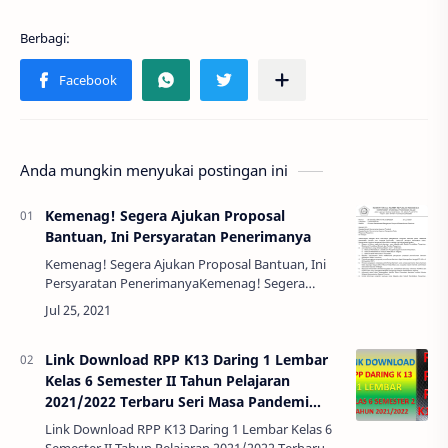
Anda mungkin menyukai postingan ini
Kemenag! Segera Ajukan Proposal
Bantuan, Ini Persyaratan Penerimanya
Kemenag! Segera Ajukan Proposal Bantuan, Ini
Persyaratan PenerimanyaKemenag! Segera
Ajukan Proposal Bantuan, Ini Persyaratan
Penerimanya - Kementrian Agama Republik
Indonesia Direk…
Link Download RPP K13 Daring 1 Lembar
Kelas 6 Semester II Tahun Pelajaran
2021/2022 Terbaru Seri Masa Pandemi
Covid-19
Link Download RPP K13 Daring 1 Lembar Kelas 6
Semester II Tahun Pelajaran 2021/2022 Terbaru