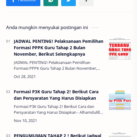
Anda mungkin menyukai postingan ini
JADWAL PENTING! Pelaksanaan Pemilihan
Formasi PPPK Guru Tahap 2 Bulan
November, Berikut Selengkapnya
JADWAL PENTING! Pelaksanaan Pemilihan
Formasi PPPK Guru Tahap 2 Bulan November,
Berikut Selengkapnya - Akhirnya yang ditungu-
tunggu keluar juga , mungkin sudah sekian hari
dim…
Formasi P3K Guru Tahap 2! Berikut Cara
dan Persyaratan Yang Harus Disiapkan
Formasi P3K Guru Tahap 2! Berikut Cara dan
Persyaratan Yang Harus Disiapkan - Alhamdulillah
Jadwal Penyesuaian Kompetensi P3K tahap 2
sudah keluar di mana untuk pemilihan formasi
a…
PENGUMUMAN TAHAP 2 ! Berikut Jadwal