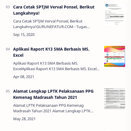
Kementerian …
Cara Cetak SPTJM Verval Ponsel, Berikut
Langkahnya!
Cara Cetak SPTJM Verval Ponsel, Berikut
Langkahnya!GURUNEFATUR.COM - Tugas
Operator Sekolah yang telah selesai menginput
nomor ponsel di aplikasi Dapodik 2021.a, masih
ada tambahan…
Aplikasi Raport K13 SMA Berbasis MS.
Excel
Aplikasi Raport K13 SMA Berbasis MS.
ExcelAplikasi Raport K13 SMA Berbasis MS. Excel -
Dimasa pandemi covid 19 ini bapak/ibu tetap
harus memberikan nilai kepada seluruh siswanya
wa…
Alamat Lengkap LPTK Pelaksanaan PPG
Kemenag Madrasah Tahun 2021
Alamat LPTK Pelaksanaan PPG Kemenag
Madrasah Tahun 2021 Alamat Lengkap LPTK
Pelaksanaan PPG Kemenag Madrasah Tahun
2021 - Pelaksanaan PPG Daljab Tahun 2021
sudah a…