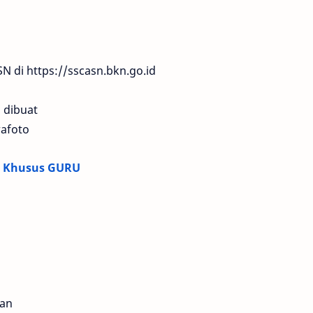
 di https://sscasn.bkn.go.id
 dibuat
wafoto
PK Khusus GURU
ran