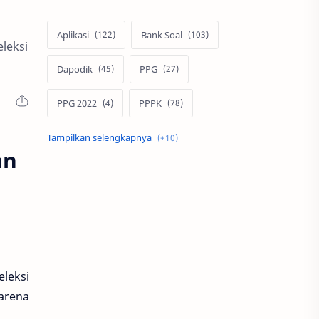
Aplikasi
Bank Soal
eleksi
Dapodik
PPG
PPG 2022
PPPK
Pendidikan
SIM PKB
an
Sepakbola
Soal P3k
Trading
Windows
bisnis
latihan soal
simPKB
twibbon
eleksi
arena