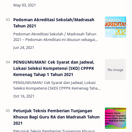
– Madrasah ditahun 2021 akan selalu
meningkatkan pembelajaran dan peningkatan
yang lainnya.Tant…
Pedoman Akreditasi Sekolah/Madrasah
Tahun 2021
Pedoman Akreditasi Sekolah / Madrasah Tahun
2021 – Pedoman Akreditasi ini disusun sebagai
upaya untuk memastikan terselenggaranya
proses akreditasi yang baik, dengan prinsip-
prinsi…
PENGUMUMAN! Cek Syarat dan Jadwal,
Lokasi Seleksi Kompetensi (SKD) CPPPK
Kemenag Tahap 1 Tahun 2021
PENGUMUMAN! Cek Syarat dan Jadwal, Lokasi
Seleksi Kompetensi (SKD) CPPPK Kemenag Tahap
1 Tahun 2021 - Alhamdulillah akhirnya yang
ditunggu tunggu oleh para peserta seleksi pes…
Petunjuk Teknis Pemberian Tunjangan
Khusus Bagi Guru RA dan Madrasah Tahun
2021
Petunjuk Teknis Pemberian Tunjangan Khusus