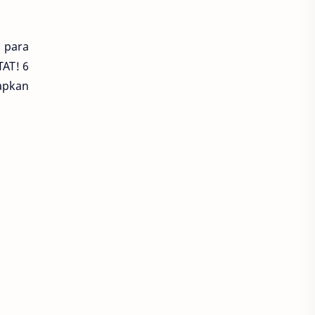
 para
AT! 6
apkan