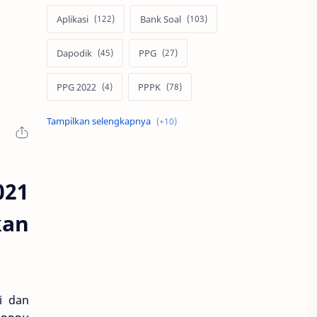
Aplikasi
Bank Soal
Dapodik
PPG
PPG 2022
PPPK
Pendidikan
SIM PKB
Sepakbola
Soal P3k
021
Trading
Windows
kan
bisnis
latihan soal
simPKB
twibbon
i dan