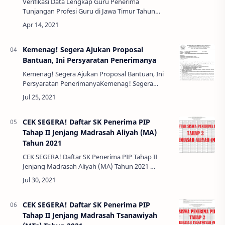
Verifikasi Data Lengkap Guru Penerima
Tunjangan Profesi Guru di Jawa Timur Tahun
2021Verifikasi Data Lengkap Guru Penerima
Tunjangan Profesi Guru di Jawa Timur Tahun 2021
- Seperti…
Kemenag! Segera Ajukan Proposal
Bantuan, Ini Persyaratan Penerimanya
Kemenag! Segera Ajukan Proposal Bantuan, Ini
Persyaratan PenerimanyaKemenag! Segera
Ajukan Proposal Bantuan, Ini Persyaratan
Penerimanya - Kementrian Agama Republik
Indonesia Direk…
CEK SEGERA! Daftar SK Penerima PIP
Tahap II Jenjang Madrasah Aliyah (MA)
Tahun 2021
CEK SEGERA! Daftar SK Penerima PIP Tahap II
Jenjang Madrasah Aliyah (MA) Tahun 2021
- Keputusan Pejabat Pembuat Komitmen
Direktorat Kurikulum, Sarana, Kelembagaan, Dan
K…
CEK SEGERA! Daftar SK Penerima PIP
Tahap II Jenjang Madrasah Tsanawiyah