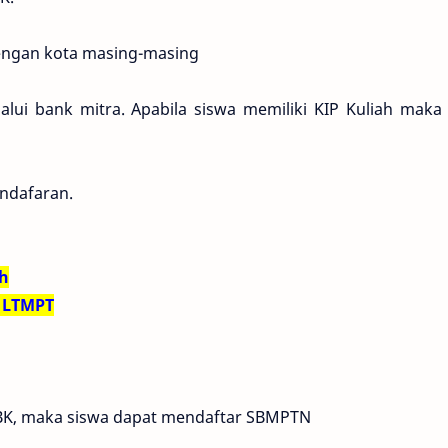
dengan kota masing-masing
ui bank mitra. Apabila siswa memiliki KIP Kuliah maka 
ndafaran.
ah
n LTMPT
UTBK, maka siswa dapat mendaftar SBMPTN