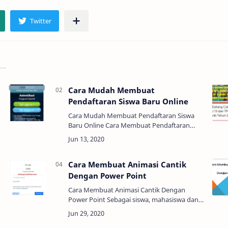
Cara Mudah Membuat
Pendaftaran Siswa Baru Online
Cara Mudah Membuat Pendaftaran Siswa
-
Baru Online Cara Membuat Pendaftaran
Siswa Baru Online Dengan Mudah ||
Selamat pagi temen-temen bapak/ibu,
semoga pagi ini diberi kesehat…
Cara Membuat Animasi Cantik
Dengan Power Point
Cara Membuat Animasi Cantik Dengan
Power Point Sebagai siswa, mahasiswa dan
pegawai perkantoran sering menggunakan
Power Point untuk presentasi/paparan yang