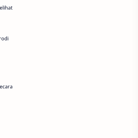
lihat
rodi
ecara