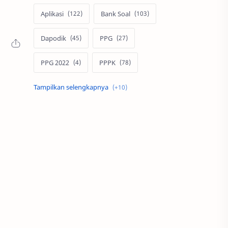
Aplikasi
Bank Soal
Dapodik
PPG
PPG 2022
PPPK
Pendidikan
SIM PKB
Sepakbola
Soal P3k
Trading
Windows
bisnis
latihan soal
simPKB
twibbon