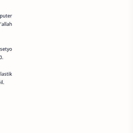
mputer
allah
setyo
0.
astik
l.