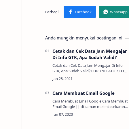
Anda mungkin menyukai postingan ini
Cetak dan Cek Data Jam Mengajar
Di Info GTK, Apa Sudah Valid?
Cetak dan Cek Data Jam Mengajar Di Info
GTK, Apa Sudah Valid?GURUNEFATUR.COM 
Cetak dan Cek Data Jam Mengajar Di Info
GTK, Apa Sudah Valid?Alhamdulillah dimasa
pandemi ini pe…
Cara Membuat Email Google
Cara Membuat Email Google Cara Membuat
Email Google || di zaman melenia sekarang
ini, sangat diperlukan sekali alamat Email
atau yang sering di sebut dengan Surat
Elektronik…